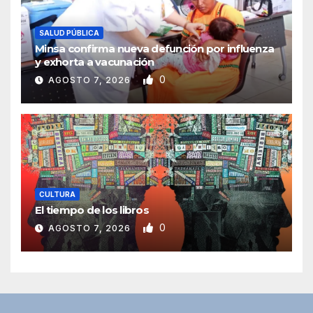
SALUD PÚBLICA
Minsa confirma nueva defunción por influenza
y exhorta a vacunación
0
AGOSTO 7, 2026
CULTURA
El tiempo de los libros
0
AGOSTO 7, 2026