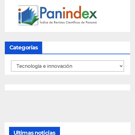
Categorías
Categorías
Ultimas noticias