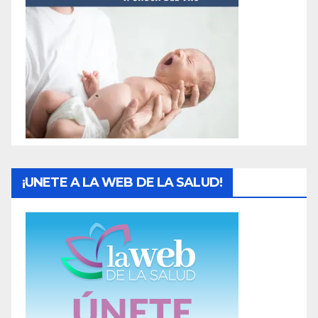
a
s
¡UNETE A LA WEB DE LA SALUD!