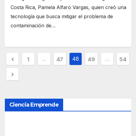
Costa Rica, Pamela Alfaro Vargas, quien creó una
tecnología que busca mitigar el problema de
contaminación de…
P
…
48
…
1
47
49
54
a
g
i
Ciencia Emprende
n
a
c