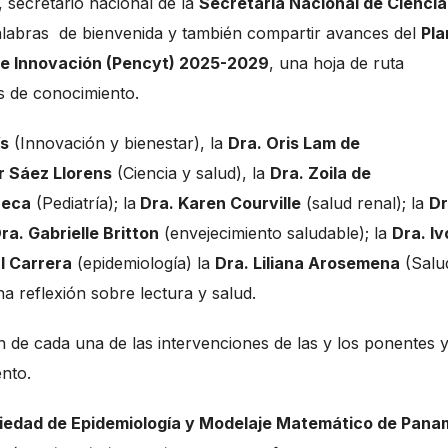
, secretario nacional de la
Secretaría Nacional de Ciencia
alabras de bienvenida y también compartir avances del
Pla
a e Innovación (Pencyt) 2025-2029
, una hoja de ruta
s de conocimiento.
ís
(Innovación y bienestar), la
Dra. Oris Lam de
r Sáez Llorens
(Ciencia y salud), la
Dra. Zoila de
ueca
(Pediatría); la
Dra. Karen Courville
(salud renal); la
Dr
ra. Gabrielle Britton
(envejecimiento saludable); la
Dra. I
l Carrera
(epidemiología) la
Dra. Liliana Arosemena
(Salu
a reflexión sobre lectura y salud.
n de cada una de las intervenciones de las y los ponentes 
ento.
iedad de Epidemiología y Modelaje Matemático de Pana