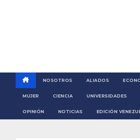
Saltar
al
contenido
NOSOTROS
ALIADOS
ECONO
MUJER
CIENCIA
UNIVERSIDADES
OPINIÓN
NOTICIAS
EDICIÓN VENEZU