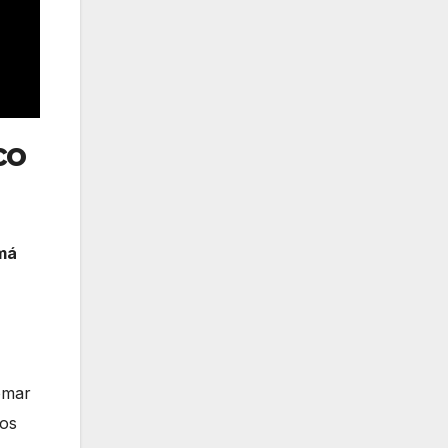
co
má
omar
los