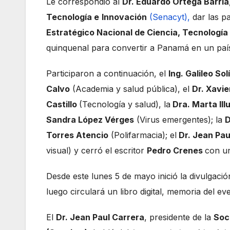
Le correspondió al
Dr. Eduardo Ortega Barría
Tecnología e
Innovación
(Senacyt),
dar las p
Estratégico Nacional de Ciencia, Tecnologí
quinquenal para convertir a Panamá en un paí
Participaron a continuación, el
Ing. Galileo Sol
Calvo
(Academia y salud pública), el
Dr. Xavie
Castillo
(Tecnología y salud), la
Dra. Marta Ill
Sandra López Vérges
(Virus emergentes); la
D
Torres Atencio
(Polifarmacia); el
Dr. Jean Pau
visual) y cerró el escritor
Pedro Crenes
con un
Desde este lunes 5 de mayo inició la divulgació
luego circulará un libro digital, memoria del ev
El
Dr. Jean Paul Carrera
, presidente de la
Soc