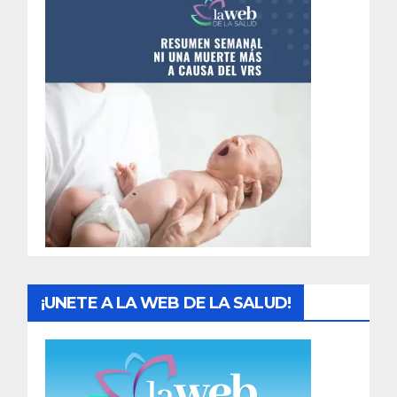
e
n
t
r
a
d
a
s
¡UNETE A LA WEB DE LA SALUD!