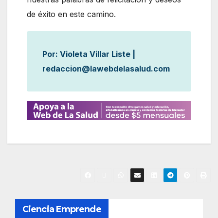
de éxito en este camino.
Por: Violeta Villar Liste |
redaccion@lawebdelasalud.com
N
Ciencia Emprende