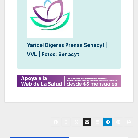
Yaricel Digeres Prensa Senacyt
|
VVL
| Fotos: Senacyt
N