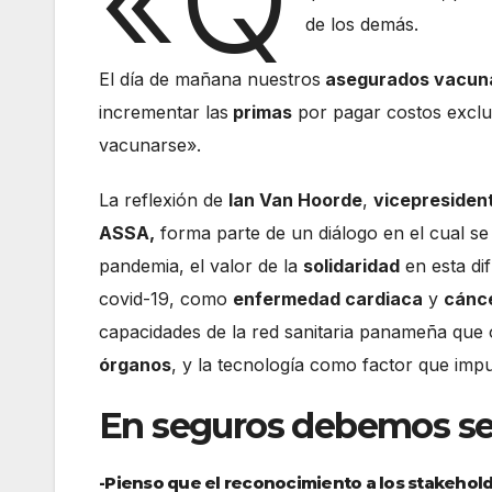
de los demás.
El día de mañana nuestros
asegurados vacu
incrementar las
primas
por pagar costos exclu
vacunarse».
La reflexión de
Ian Van Hoorde
,
vicepresident
ASSA,
forma parte de un diálogo en el cual se
pandemia, el valor de la
solidaridad
en esta dif
covid-19, como
enfermedad cardiaca
y
cánc
capacidades de la red sanitaria panameña que 
órganos
, y la tecnología como factor que impu
En seguros debemos ser
-Pienso que el reconocimiento a los stakehold