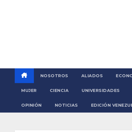
Saltar
al
contenido
NOSOTROS
ALIADOS
ECONO
MUJER
CIENCIA
UNIVERSIDADES
OPINIÓN
NOTICIAS
EDICIÓN VENEZU