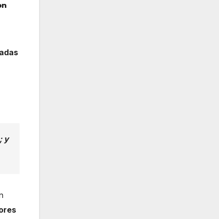
on
nadas
; y
n
ores