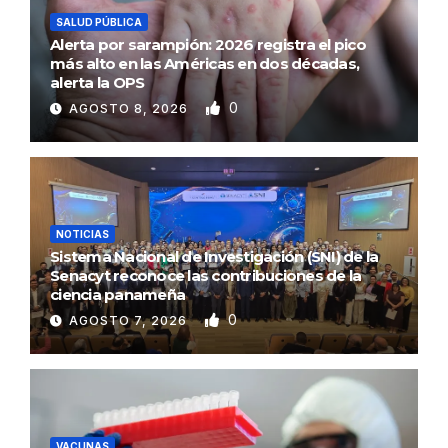
SALUD PÚBLICA
Alerta por sarampión: 2026 registra el pico
más alto en las Américas en dos décadas,
alerta la OPS
0
AGOSTO 8, 2026
NOTICIAS
Sistema Nacional de Investigación (SNI) de la
Senacyt reconoce las contribuciones de la
ciencia panameña
0
AGOSTO 7, 2026
VACUNAS