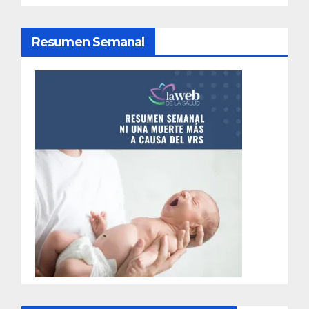
n
d
Resumen Semanal
e
e
n
t
r
a
d
a
s