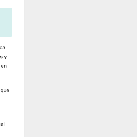
ica
s y
a en
a que
al