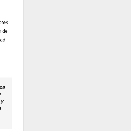
ntes
s de
dad
za
s
 y
n