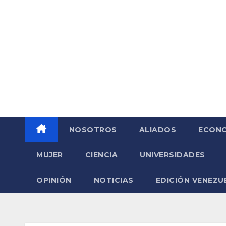
Saltar
al
contenido
NOSOTROS
ALIADOS
ECONO
MUJER
CIENCIA
UNIVERSIDADES
OPINIÓN
NOTICIAS
EDICIÓN VENEZU