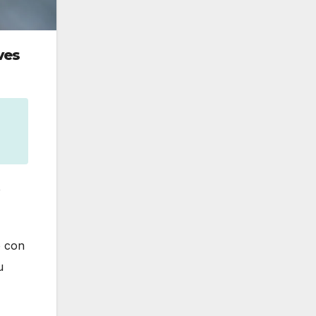
ves
e
o con
u