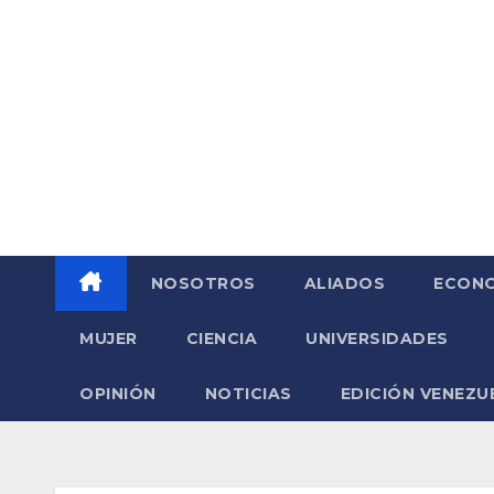
Saltar
al
contenido
NOSOTROS
ALIADOS
ECONO
MUJER
CIENCIA
UNIVERSIDADES
OPINIÓN
NOTICIAS
EDICIÓN VENEZU