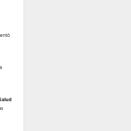
sentó
a
Salud
as