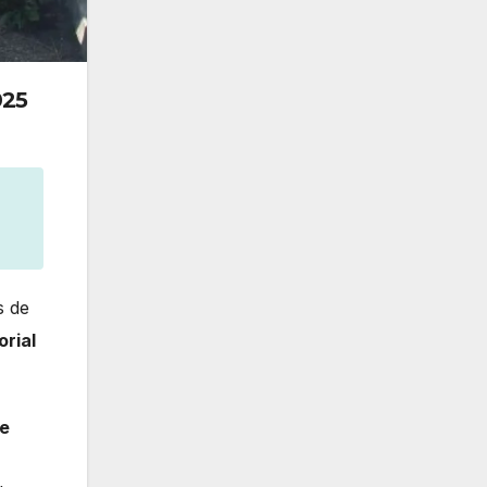
025
s de
orial
e