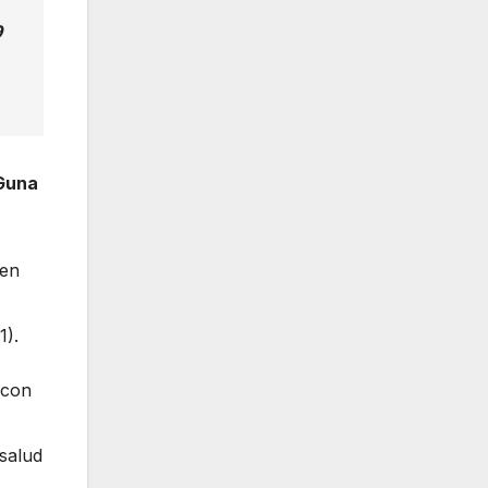
9
Guna
 en
1).
 con
salud