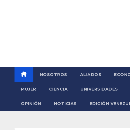
Saltar
al
contenido
NOSOTROS
ALIADOS
ECONO
MUJER
CIENCIA
UNIVERSIDADES
OPINIÓN
NOTICIAS
EDICIÓN VENEZU