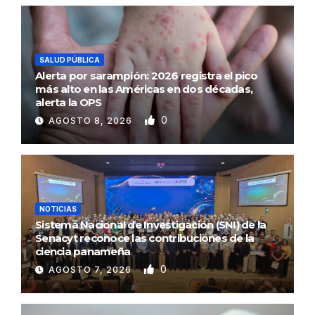
SALUD PÚBLICA
Alerta por sarampión: 2026 registra el pico
más alto en las Américas en dos décadas,
alerta la OPS
0
AGOSTO 8, 2026
NOTICIAS
Sistema Nacional de Investigación (SNI) de la
Senacyt reconoce las contribuciones de la
ciencia panameña
0
AGOSTO 7, 2026