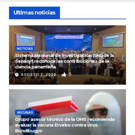
Ultimas noticias
NOTICIAS
Sistema Nacional de Investigación (SNI) de la
Senacyt reconoce las contribuciones de la
ciencia panameña
0
AGOSTO 7, 2026
VACUNAS
Grupo asesor técnico de la OMS recomienda
evaluar la vacuna Ervebo contra virus
Bundibugyo