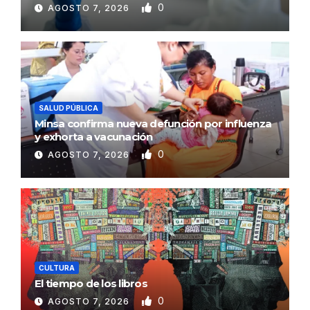
0
AGOSTO 7, 2026
SALUD PÚBLICA
Minsa confirma nueva defunción por influenza
y exhorta a vacunación
0
AGOSTO 7, 2026
CULTURA
El tiempo de los libros
0
AGOSTO 7, 2026