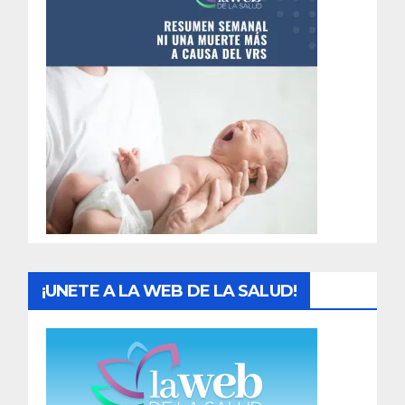
n
t
r
a
d
a
s
¡UNETE A LA WEB DE LA SALUD!