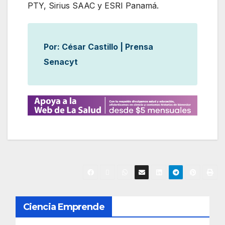
PTY, Sirius SAAC y ESRI Panamá.
Por: César Castillo | Prensa
Senacyt
N
Ciencia Emprende
a