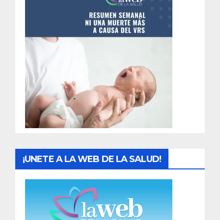
n
t
r
a
d
a
s
¡UNETE A LA WEB DE LA SALUD!