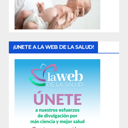
d
a
s
¡UNETE A LA WEB DE LA SALUD!