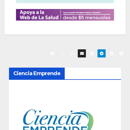
N
Ciencia Emprende
a
v
e
g
a