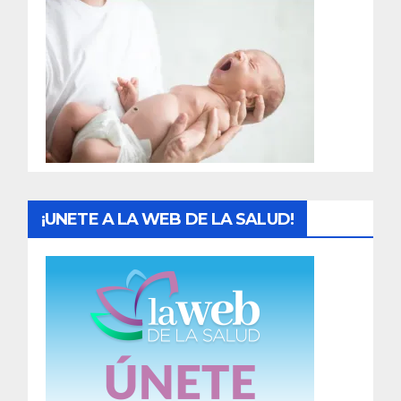
r
a
d
a
s
¡UNETE A LA WEB DE LA SALUD!