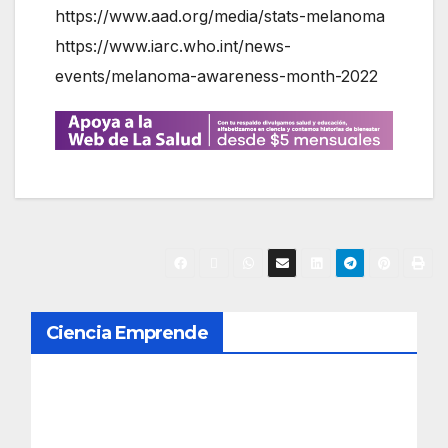
https://www.aad.org/media/stats-melanoma
https://www.iarc.who.int/news-
events/melanoma-awareness-month-2022
N
Ciencia Emprende
a
v
e