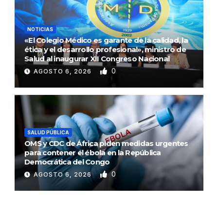
NOTICIAS
«El Colegio Médico es garante de la calidad, la
ética y el desarrollo profesional», ministro de
Salud al inaugurar XII Congreso Nacional
0
AGOSTO 6, 2026
SALUD PÚBLICA
OMS y CDC de África piden medidas urgentes
para contener el ébola en la República
Democrática del Congo
0
AGOSTO 6, 2026