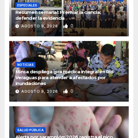
ESPECIALES
Resumen semanal: Premiar la ciencia;
defender la evidencia
0
AGOSTO 9, 2026
NOTICIAS
Minsa despliega gira médica integral en Río
Veraguas para atender a afectados por
inundaciones
0
AGOSTO 8, 2026
SALUD PÚBLICA
Alerta por sarampión: 2026 registra el pico