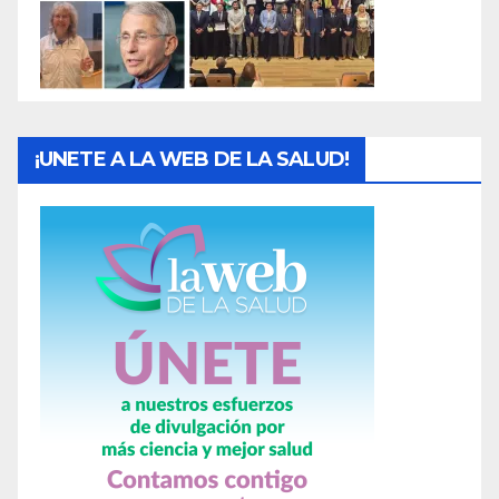
s
¡UNETE A LA WEB DE LA SALUD!