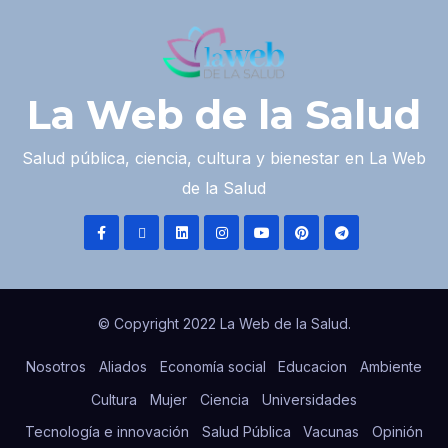
La Web de la Salud
Salud pública, ciencia, cultura y bienestar en La Web
de la Salud
© Copyright 2022 La Web de la Salud.
Nosotros
Aliados
Economía social
Educacion
Ambiente
Cultura
Mujer
Ciencia
Universidades
Tecnología e innovación
Salud Pública
Vacunas
Opinión