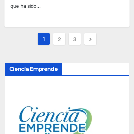
que ha sido…
P
1
2
3
a
g
Ciencia Emprende
i
n
a
c
i