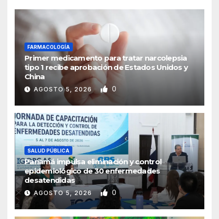
FARMACOLOGÍA
Primer medicamento para tratar narcolepsia
tipo 1 recibe aprobación de Estados Unidos y
China
0
AGOSTO 5, 2026
SALUD PÚBLICA
Panamá impulsa eliminación y control
epidemiológico de 30 enfermedades
desatendidas
0
AGOSTO 5, 2026