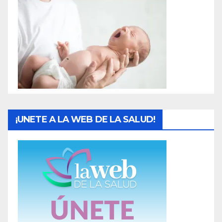
d
a
s
¡UNETE A LA WEB DE LA SALUD!