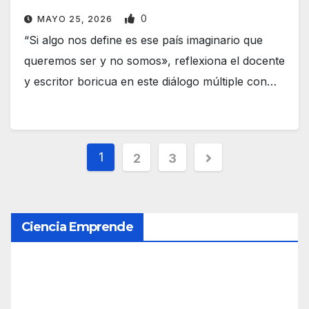
0
MAYO 25, 2026
“Si algo nos define es ese país imaginario que
queremos ser y no somos», reflexiona el docente
y escritor boricua en este diálogo múltiple con…
P
1
2
3
a
g
Ciencia Emprende
i
n
a