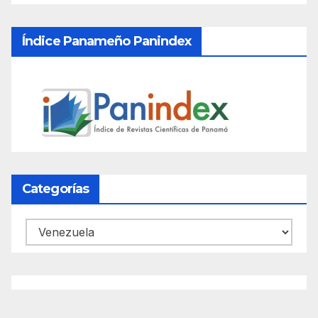
Índice Panameño Panindex
Categorías
Categorías