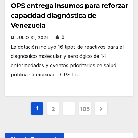
OPS entrega insumos para reforzar
capacidad diagnóstica de
Venezuela
0
JULIO 31, 2026
La dotación incluyó 16 tipos de reactivos para el
diagnóstico molecular y serológico de 14
enfermedades y eventos prioritarios de salud
pública Comunicado OPS La…
P
1
…
2
105
a
g