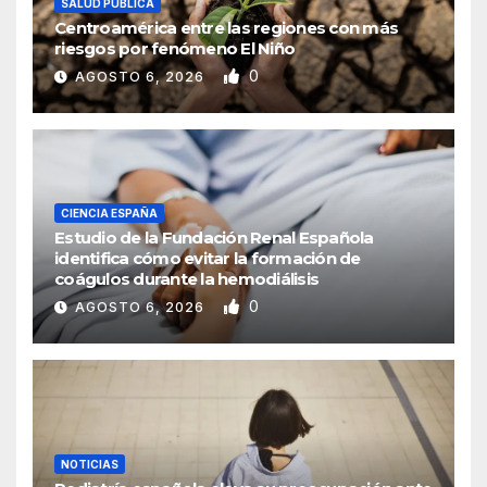
SALUD PÚBLICA
Centroamérica entre las regiones con más
riesgos por fenómeno El Niño
0
AGOSTO 6, 2026
CIENCIA ESPAÑA
Estudio de la Fundación Renal Española
identifica cómo evitar la formación de
coágulos durante la hemodiálisis
0
AGOSTO 6, 2026
NOTICIAS