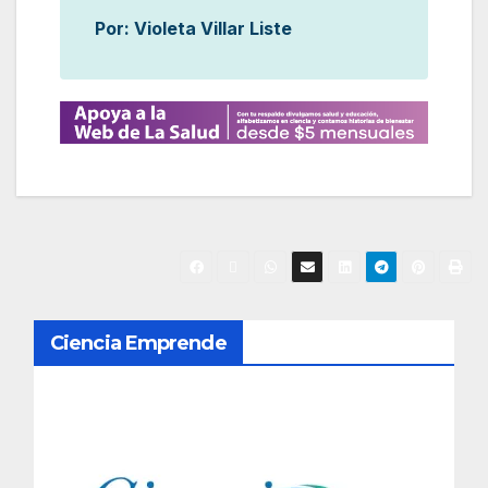
Por: Violeta Villar Liste
N
Ciencia Emprende
a
v
e