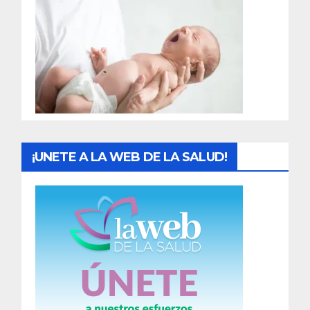
r
a
d
a
s
¡UNETE A LA WEB DE LA SALUD!