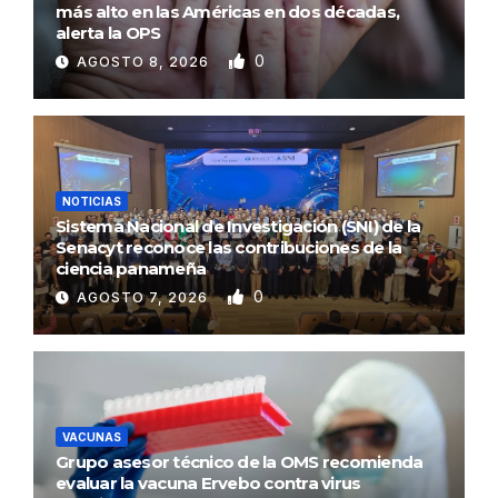
más alto en las Américas en dos décadas,
alerta la OPS
0
AGOSTO 8, 2026
NOTICIAS
Sistema Nacional de Investigación (SNI) de la
Senacyt reconoce las contribuciones de la
ciencia panameña
0
AGOSTO 7, 2026
VACUNAS
Grupo asesor técnico de la OMS recomienda
evaluar la vacuna Ervebo contra virus