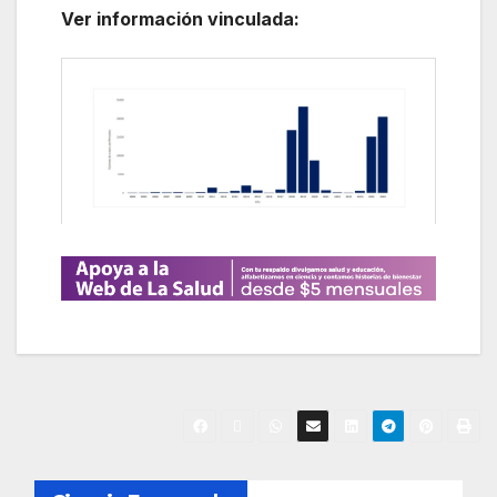
Ver información vinculada:
N