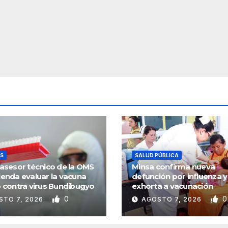
S
SALUD PÚBLICA
asesor técnico de la OMS
Minsa confirma nueva
enda evaluar la vacuna
defunción por influenza y
 contra virus Bundibugyo
exhorta a vacunación
0
0
STO 7, 2026
AGOSTO 7, 2026