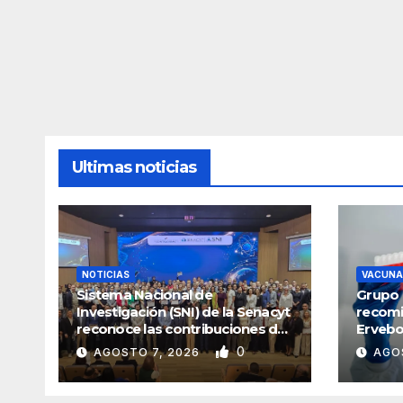
Ultimas noticias
NOTICIAS
VACUNA
Sistema Nacional de
Grupo 
Investigación (SNI) de la Senacyt
recomi
reconoce las contribuciones de
Ervebo
la ciencia panameña
0
AGOSTO 7, 2026
AGO