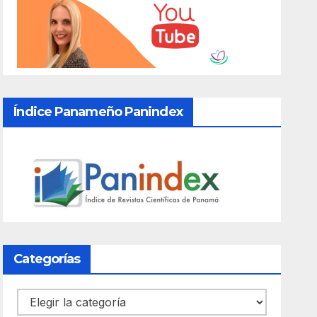
Índice Panameño Panindex
Categorías
Categorías