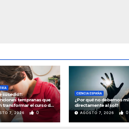
TRÍA
e sucedió?:
CIENCIA ESPAÑA
enciones tempranas que
¿Por qué no debemos mi
 transformar el curso de
directamente al sol?
da
0
0
STO 7, 2026
AGOSTO 7, 2026