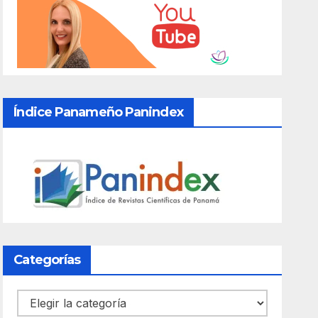
Índice Panameño Panindex
Categorías
Categorías