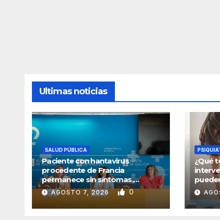
Ultimas noticias
SALUD PÚBLICA
PSIQUIA
Paciente con hantavirus
¿Qué t
procedente de Francia
interv
permanece sin síntomas,
pueden
confirma Sanidad de Galicia
una vi
0
AGOSTO 7, 2026
AGO