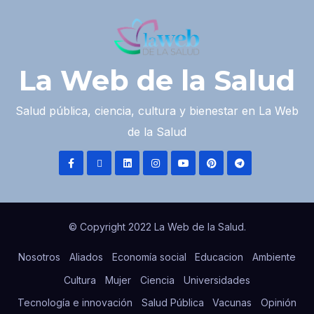
La Web de la Salud
Salud pública, ciencia, cultura y bienestar en La Web
de la Salud
© Copyright 2022 La Web de la Salud.
Nosotros
Aliados
Economía social
Educacion
Ambiente
Cultura
Mujer
Ciencia
Universidades
Tecnología e innovación
Salud Pública
Vacunas
Opinión