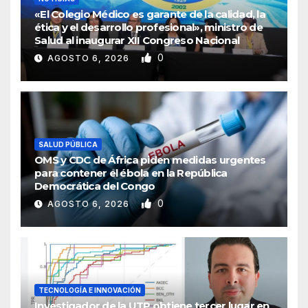
«El Colegio Médico es garante de la calidad, la
ética y el desarrollo profesional», ministro de
Salud al inaugurar XII Congreso Nacional
0
AGOSTO 6, 2026
SALUD PÚBLICA
OMS y CDC de África piden medidas urgentes
para contener el ébola en la República
Democrática del Congo
0
AGOSTO 6, 2026
TECNOLOGÍA E INNOVACIÓN
Investigador de la UTP obtiene tercer lugar en