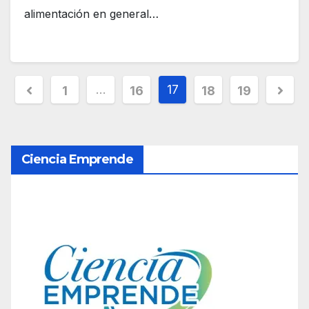
alimentación en general…
P
…
17
1
16
18
19
a
g
Ciencia Emprende
i
n
a
c
i