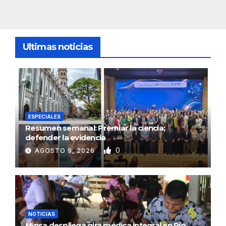
Ultimas noticias
ESPECIALES
Resumen semanal: Premiar la ciencia;
defender la evidencia
0
AGOSTO 9, 2026
NOTICIAS
Minsa despliega gira médica integral en Río