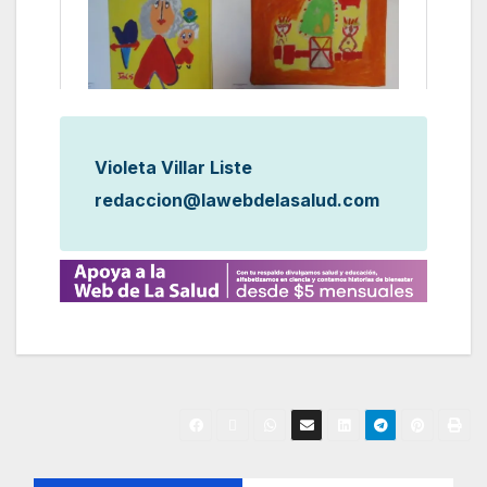
Violeta Villar Liste
redaccion@lawebdelasalud.com
N