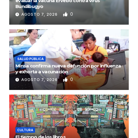
evaluar la vacuna Ervebo contra virus
Bundibugyo
0
AGOSTO 7, 2026
SALUD PÚBLICA
Minsa confirma nueva defunción por influenza
y exhorta a vacunación
0
AGOSTO 7, 2026
CULTURA
El tiempo de los libros