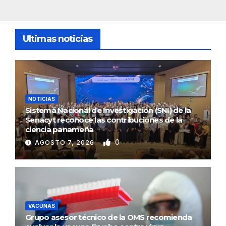
Ultimas noticias
NOTICIAS
Sistema Nacional de Investigación (SNI) de la
Senacyt reconoce las contribuciones de la
ciencia panameña
0
AGOSTO 7, 2026
VACUNAS
Grupo asesor técnico de la OMS recomienda