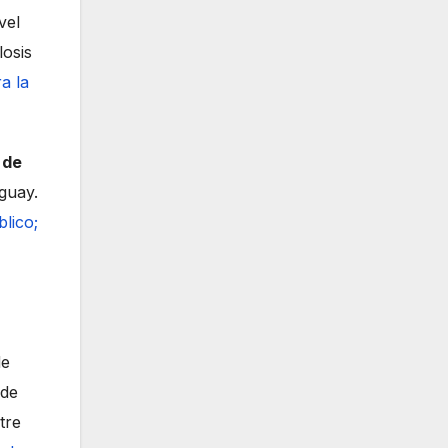
vel
losis
a la
 de
guay.
lico;
de
 de
tre