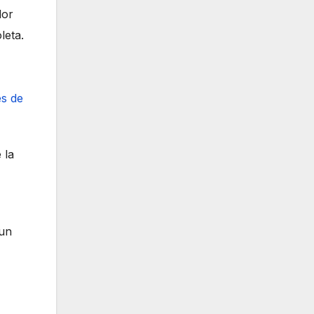
dor
leta.
es de
 la
 un