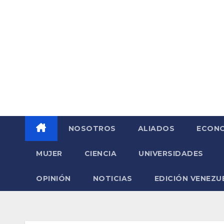
Saltar
al
contenido
NOSOTROS
ALIADOS
ECONO
MUJER
CIENCIA
UNIVERSIDADES
OPINIÓN
NOTICIAS
EDICIÓN VENEZU