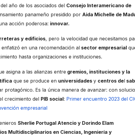
del año de los asociados del
Consejo Interamericano de
nsamiento panameño presidido por
Aida Michelle de Mad
 una acción poderosa:
innovar.
reteras y edificios
, pero la velocidad que necesitamos pa
 enfatizó en una recomendación al
sector empresarial
qu
cimiento hasta organizaciones e instituciones.
e asigna a las alianzas entre
gremios, instituciones y la
tífica
que se produce en
universidades
y
centros de
l
sab
ar protagónico. Es la única manera de avanzar: con soluci
el crecimiento del
PIB social
:
Primer encuentro 2023 del CI
invención empresarial
genieros
Sherlie Portugal Atencio y Dorindo Elam
os Multidisciplinarios en Ciencias, Ingeniería y