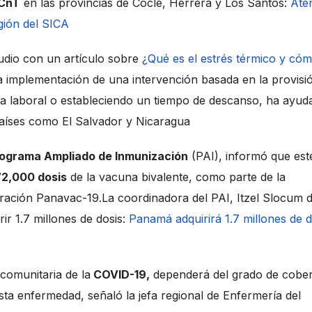
CnT
en las provincias de Coclé, Herrera y Los Santos:
Ate
gión del SICA
udio con un artículo sobre
¿Qué es el estrés térmico y có
a implementación de una intervención basada en la provisi
da laboral o estableciendo un tiempo de descanso, ha ayud
 países como El Salvador y Nicaragua
ograma Ampliado de Inmunización
(PAI), informó que est
2,000 dosis
de la vacuna bivalente, como parte de la
eración Panavac-19.La coordinadora del PAI, Itzel Slocum 
rir 1.7 millones de dosis:
Panamá adquirirá 1.7 millones de d
 comunitaria de la
COVID-19,
dependerá del grado de cober
a enfermedad, señaló la jefa regional de Enfermería del