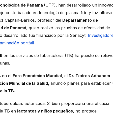
ecnológica de Panamá
(UTP), han desarrollado un innova
ajo costo basado en tecnología de plasma frío y luz ultravio
uz Capitan-Barrios, profesor del
Departamento de
ad de Panamá,
quien realizó las pruebas de efectividad de
yo desarrollado fue financiado por la Senacyt:
Investigador
aminación portátil
19
en los servicios de tuberculosis (TB) ha puesto de relieve
cunas.
B en el
Foro Económico Mundial,
el
Dr. Tedros Adhanom
ión Mundial de la Salud,
anunció planes para establecer
a la TB.
uberculosis autorizada. Si bien proporciona una eficacia
 de TB en
lactantes y niños pequeños,
no protege