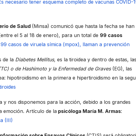
Es necesario tener esquema completo de vacunas COVID-1
erio de Salud
(Minsa) comunicó que hasta la fecha se han
(entre el 5 al 18 de enero), para un total de
99 casos
9 casos de viruela símica (mpox), llaman a prevención
s de la
Diabetes Mellitus,
es la tiroidea y dentro de estas, la
a (TC) o de Hashimoto y la Enfermedad de Graves
(EG), las
a: hipotiroidismo en la primera e hipertiroidismo en la seg
iroides
va y nos disponemos para la acción, debido a los grandes
ta emoción. Artículo de la
psicóloga María M. Armas
:
 (III)
Información sobre Ensayos Clínicos
(CTIS) será obligator