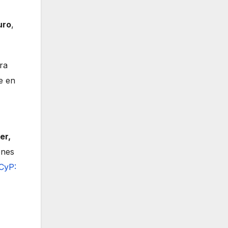
uro
,
ra
e en
er,
ones
CyP: