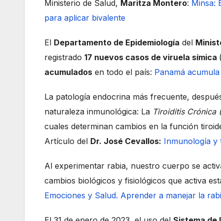
Ministerio de Salud,
Maritza Montero
:
Minsa: 
para aplicar bivalente
El
Departamento de Epidemiología
del
Minist
registrado
17 nuevos casos de viruela símica
acumulados
en todo el país:
Panamá acumula 9
La patología endocrina más frecuente, despué
naturaleza inmunológica: La
Tiroiditis Crónic
cuales determinan cambios en la función tiroide
Artículo del
Dr. José Cevallos:
Inmunología y t
Al experimentar rabia, nuestro cuerpo se acti
cambios biológicos y fisiológicos que activa es
Emociones y Salud. Aprender a manejar la rabia
El 31 de enero de 2023, el uso del
Sistema de 