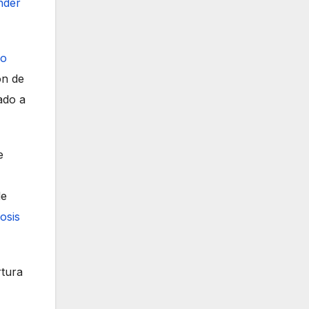
nder
mo
ón de
ado a
e
de
osis
tura